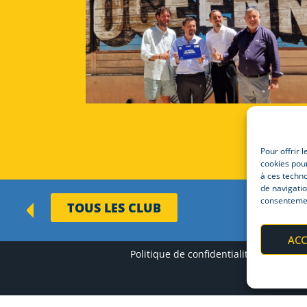
Pour offrir 
cookies pour
à ces techn
de navigatio
consentement
TOUS LES CLUB
ACC
Politique de confidentialité
Mentio