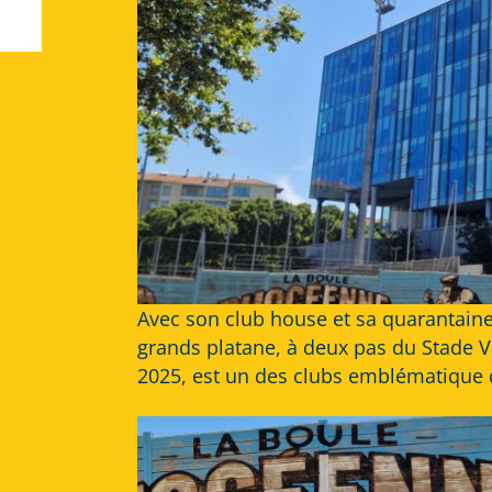
Avec son club house et sa quarantaine 
grands platane, à deux pas du Stade 
2025, est un des clubs emblématique d